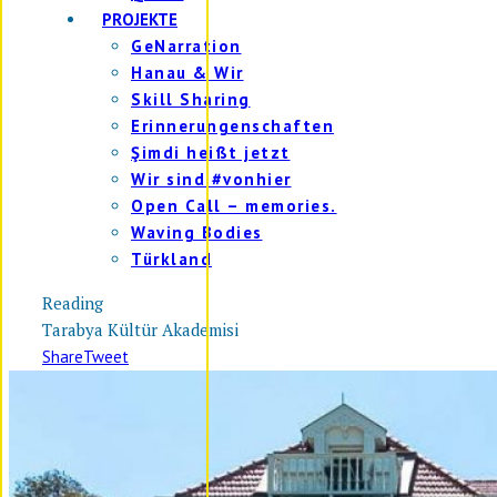
PROJEKTE
GeNarration
Hanau & Wir
Skill Sharing
Erinnerungenschaften
Şimdi heißt jetzt
Wir sind #vonhier
Open Call – memories.
Waving Bodies
Türkland
Reading
Tarabya Kültür Akademisi
Share
Tweet