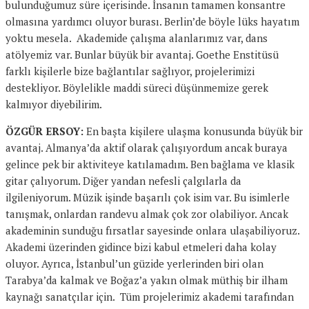
bulunduğumuz süre içerisinde. İnsanın tamamen konsantre
olmasına yardımcı oluyor burası. Berlin’de böyle lüks hayatım
yoktu mesela. Akademide çalışma alanlarımız var, dans
atölyemiz var. Bunlar büyük bir avantaj. Goethe Enstitüsü
farklı kişilerle bize bağlantılar sağlıyor, projelerimizi
destekliyor. Böylelikle maddi süreci düşünmemize gerek
kalmıyor diyebilirim.
ÖZGÜR ERSOY:
En başta kişilere ulaşma konusunda büyük bir
avantaj. Almanya’da aktif olarak çalışıyordum ancak buraya
gelince pek bir aktiviteye katılamadım. Ben bağlama ve klasik
gitar çalıyorum. Diğer yandan nefesli çalgılarla da
ilgileniyorum. Müzik işinde başarılı çok isim var. Bu isimlerle
tanışmak, onlardan randevu almak çok zor olabiliyor. Ancak
akademinin sunduğu fırsatlar sayesinde onlara ulaşabiliyoruz.
Akademi üzerinden gidince bizi kabul etmeleri daha kolay
oluyor. Ayrıca, İstanbul’un güzide yerlerinden biri olan
Tarabya’da kalmak ve Boğaz’a yakın olmak müthiş bir ilham
kaynağı sanatçılar için. Tüm projelerimiz akademi tarafından