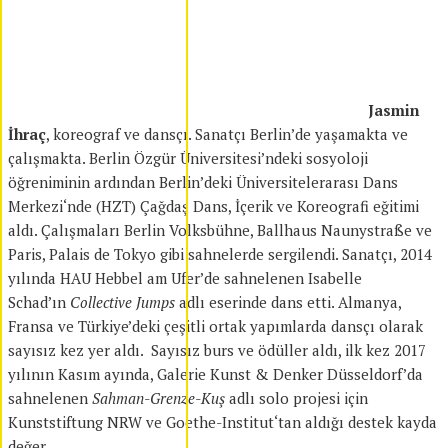
Jasmin
İhraç
, koreograf ve dansçı. Sanatçı Berlin’de yaşamakta ve
çalışmakta. Berlin Özgür Üniversitesi’ndeki sosyoloji
öğreniminin ardından Berlin’deki Üniversitelerarası Dans
Merkezi‘nde (HZT) Çağdaş Dans, İçerik ve Koreografi eğitimi
aldı. Çalışmaları Berlin Volksbühne, Ballhaus Naunystraße ve
Paris, Palais de Tokyo gibi sahnelerde sergilendi. Sanatçı, 2014
yılında HAU Hebbel am Ufer’de sahnelenen Isabelle
Schad’ın
Collective Jumps
adlı eserinde dans etti. Almanya,
Fransa ve Türkiye’deki çeşitli ortak yapımlarda dansçı olarak
sayısız kez yer aldı. Sayısız burs ve ödüller aldı, ilk kez 2017
yılının Kasım ayında, Galerie Kunst & Denker Düsseldorf’da
sahnelenen
Sahman-Grenze-Kuş
adlı solo projesi için
Kunststiftung NRW ve Goethe-Institut‘tan aldığı destek kayda
değer.