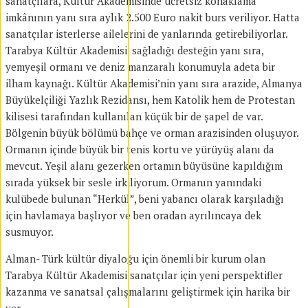
sanatçılara, Kültür Akademisinde ücretsiz konaklama
imkânının yanı sıra aylık 2.500 Euro nakit burs veriliyor. Hatta
sanatçılar isterlerse ailelerini de yanlarında getirebiliyorlar.
Tarabya Kültür Akademisi, sağladığı desteğin yanı sıra,
yemyeşil ormanı ve deniz manzaralı konumuyla adeta bir
ilham kaynağı. Kültür Akademisi’nin yanı sıra arazide, Almanya
Büyükelçiliği Yazlık Rezidansı, hem Katolik hem de Protestan
kilisesi tarafından kullanılan küçük bir de şapel de var.
Bölgenin büyük bölümü bahçe ve orman arazisinden oluşuyor.
Ormanın içinde büyük bir tenis kortu ve yürüyüş alanı da
mevcut. Yeşil alanı gezerken ortamın büyüsüne kapıldığım
sırada yüksek bir sesle irkiliyorum. Ormanın yanındaki
kulübede bulunan “Herkül”, beni yabancı olarak karşıladığı
için havlamaya başlıyor ve ben oradan ayrılıncaya dek
susmuyor.
Alman- Türk kültür diyaloğu için önemli bir kurum olan
Tarabya Kültür Akademisi sanatçılar için yeni perspektifler
kazanma ve sanatsal çalışmalarını geliştirmek için harika bir