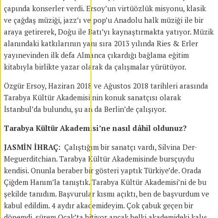
çapında konserler verdi. Ersoy’un virtüözlük misyonu, klasik
ve çağdaş müziği, jazz’ı ve pop’u Anadolu halk müziği ile bir
araya getirerek, Doğu ile Batı’yı kaynaştırmakta yatıyor. Müzik
alanındaki katkılarının yanı sıra 2013 yılında Ries & Erler
yayınevinden ilk defa Almanca çıkardığı bağlama eğitim
kitabıyla birlikte yazar olarak da çalışmalar yürütüyor.
Özgür Ersoy, Haziran 2018 ve Ağustos 2018 tarihleri arasında
Tarabya Kültür Akademisi’nin konuk sanatçısı olarak
İstanbul’da bulundu, şu an da Berlin’de çalışıyor.
Tarabya Kültür Akademisi’ne nasıl dâhil oldunuz?
JASMİN İHRAÇ:
Çalıştığım bir sanatçı vardı, Silvina Der-
Meguerditchian. Tarabya Kültür Akademisinde bursçuydu
kendisi. Onunla beraber bir gösteri yaptık Türkiye’de. Orada
Çiğdem Hanım’la tanıştık. Tarabya Kültür Akademisi’ni de bu
şekilde tanıdım. Başvurular kısmı açıktı, ben de başvurdum ve
kabul edildim. 4 aydır akademideyim. Çok çabuk geçen bir
dönemdi, sürem Ocak’ta bitiyor ancak belki akademideki kalış