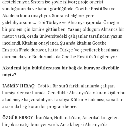
destekleniyor. Sistem ise şöyle işliyor; proje önerisi
sunduğunuzda ve kabul gördüğünde, Goethe Enstitüsü ve
Akademi bunu onaylıyor. Sonra istediğiniz yere
gidebiliyorsunuz. Tabi Türkiye ve Almanya çapında. Örneğin;
bir projem için İzmir’e gittim ben. Yazmış olduğum Almanca bir
metot vardı, orada üniversitedeki çalışanlar tarafından yazım
incelendi. Kitabım onaylandı. Şu anda kitabım Goethe
Enstitüsü’nde duruyor, hatta Türkçe ‘ye çevrilerek basılması
durumu da var. Bu durumla da Goethe Enstitüsü ilgileniyor.
Akademi için kültürlerarası bir bağ da kuruyor diyebilir
miyiz?
JASMİN İHRAÇ:
Tabi ki. Bir sürü farklı alanlarda çalışan
bursiyerler var burada. Genellikle Almanya’da oturan kişiler bu
akademiye başvurabiliyor. Tarabya Kültür Akademisi, sanatlar
arasında bağ kuran bir program bence.
ÖZGÜR ERSOY:
İran’dan, Hollanda’dan, Amerika’dan gelen
birçok sanatçı bursiyer vardı. Ancak hepsi Almanya’da