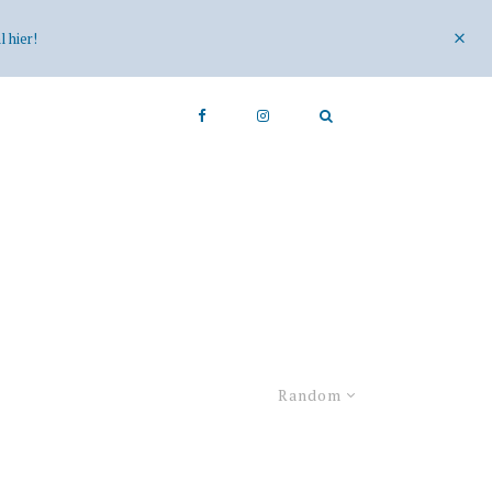
 hier!
Random