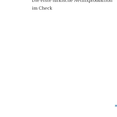
im Check
H