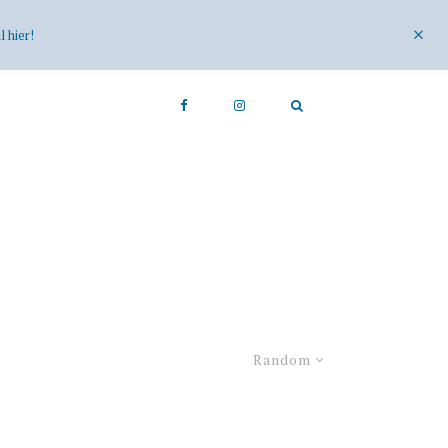
 hier!
Random