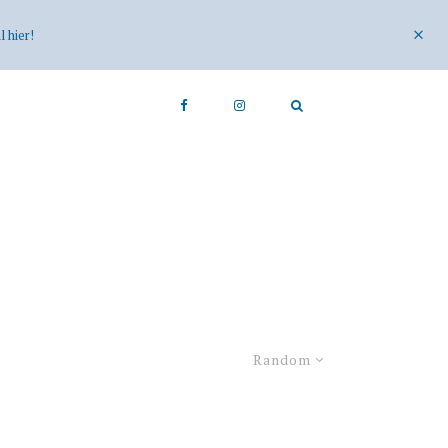
 hier!
Random