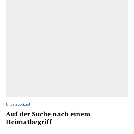
Uncategorized
Auf der Suche nach einem
Heimatbegriff