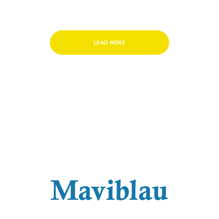
LOAD MORE