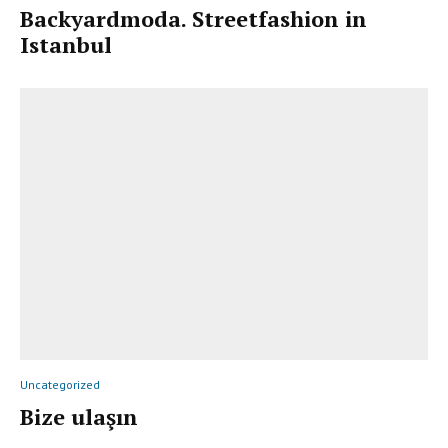
Backyardmoda. Streetfashion in
Istanbul
Uncategorized
Bize ulaşın