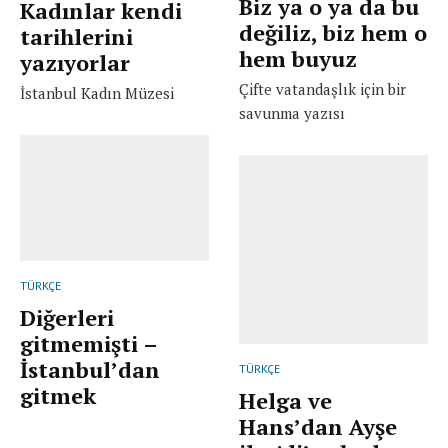
Biz ya o ya da bu
Kadınlar kendi
değiliz, biz hem o
tarihlerini
hem buyuz
yazıyorlar
Çifte vatandaşlık için bir
İstanbul Kadın Müzesi
savunma yazısı
TÜRKÇE
Diğerleri
gitmemişti –
İstanbul’dan
TÜRKÇE
gitmek
Helga ve
Hans’dan Ayşe